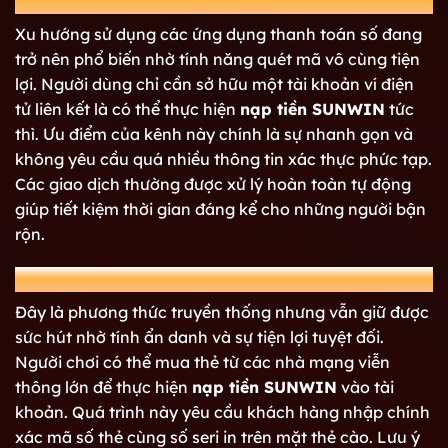
Sử dụng ví điện tử thông minh
Xu hướng sử dụng các ứng dụng thanh toán số đang
trở nên phổ biến nhờ tính năng quét mã vô cùng tiện
lợi. Người dùng chỉ cần sở hữu một tài khoản ví điện
tử liên kết là có thể thực hiện
nạp tiền SUNWIN
tức
thì. Ưu điểm của kênh này chính là sự nhanh gọn và
không yêu cầu quá nhiều thông tin xác thực phức tạp.
Các giao dịch thường được xử lý hoàn toàn tự động
giúp tiết kiệm thời gian đáng kể cho những người bận
rộn.
Giao dịch bằng thẻ cào điện thoại
Đây là phương thức truyền thống nhưng vẫn giữ được
sức hút nhờ tính ẩn danh và sự tiện lợi tuyệt đối.
Người chơi có thể mua thẻ từ các nhà mạng viễn
thông lớn để thực hiện
nạp tiền SUNWIN
vào tài
khoản. Quá trình này yêu cầu khách hàng nhập chính
xác mã số thẻ cùng số seri in trên mặt thẻ cào. Lưu ý