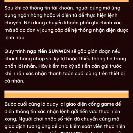
Sau khi có thông tin tài khoản, người dùng mở ứng
dụng ngân hàng hoặc ví điện tử để thực hiện lệnh
chuyển. Nội dung chuyển khoản phải ghi chính xác
mã số do đơn vị cung cấp để hệ thống nhận diện được
lệnh nạp.
Quy trình
nạp tiền SUNWIN
sẽ gặp gián đoạn nếu
khách hàng nhập sai ký tự hoặc thiếu thông tin trong
phần lời nhắn. Hãy kiểm tra kỹ số tiền cần gửi trước
khi nhấn xác nhận thanh toán cuối cùng trên thiết bị
cá nhân.
Xác nhận biên lai thành công
Bước cuối cùng là quay lại giao diện cổng game để
điền thông tin xác nhận lệnh gửi tiền vừa thực hiện
xong. Người chơi nhập số tiền đã chuyển cùng mã
giao dịch tương ứng để phía kiểm soát viên thực hiện