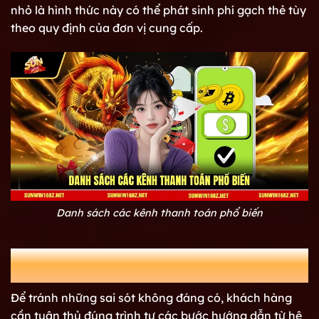
nhỏ là hình thức này có thể phát sinh phí gạch thẻ tùy
theo quy định của đơn vị cung cấp.
Danh sách các kênh thanh toán phổ biến
Các bước thực hiện chuyển tiền an toàn
nhất
Để tránh những sai sót không đáng có, khách hàng
cần tuân thủ đúng trình tự các bước hướng dẫn từ hệ