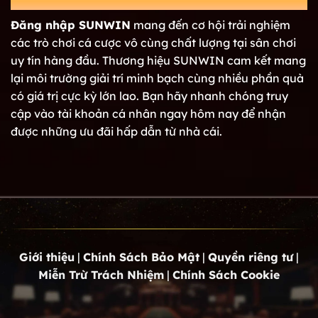
Kết luận
Đăng nhập SUNWIN
mang đến cơ hội trải nghiệm
các trò chơi cá cược vô cùng chất lượng tại sân chơi
uy tín hàng đầu. Thương hiệu SUNWIN cam kết mang
lại môi trường giải trí minh bạch cùng nhiều phần quà
có giá trị cực kỳ lớn lao. Bạn hãy nhanh chóng truy
cập vào tài khoản cá nhân ngay hôm nay để nhận
được những ưu đãi hấp dẫn từ nhà cái.
Giới thiệu
|
Chính Sách Bảo Mật
|
Quyền riêng tư
|
Miễn Trừ Trách Nhiệm
|
Chính Sách Cookie