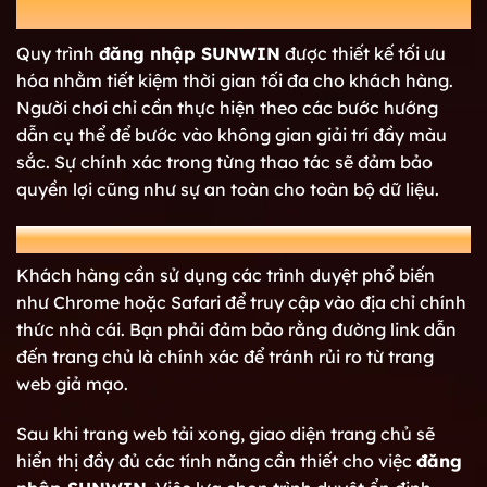
mới
Quy trình
đăng nhập SUNWIN
được thiết kế tối ưu
hóa nhằm tiết kiệm thời gian tối đa cho khách hàng.
Người chơi chỉ cần thực hiện theo các bước hướng
dẫn cụ thể để bước vào không gian giải trí đầy màu
sắc. Sự chính xác trong từng thao tác sẽ đảm bảo
quyền lợi cũng như sự an toàn cho toàn bộ dữ liệu.
Mở trình duyệt web chính thức
Khách hàng cần sử dụng các trình duyệt phổ biến
như Chrome hoặc Safari để truy cập vào địa chỉ chính
thức nhà cái. Bạn phải đảm bảo rằng đường link dẫn
đến trang chủ là chính xác để tránh rủi ro từ trang
web giả mạo.
Sau khi trang web tải xong, giao diện trang chủ sẽ
hiển thị đầy đủ các tính năng cần thiết cho việc
đăng