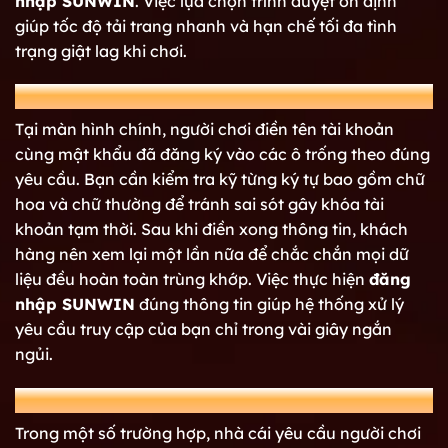
nhập SUNWIN
. Việc lựa chọn trình duyệt ổn định
giúp tốc độ tải trang nhanh và hạn chế tối đa tình
trạng giật lag khi chơi.
Nhập thông tin đăng nhập SUNWIN chuẩn xác
Tại màn hình chính, người chơi điền tên tài khoản
cùng mật khẩu đã đăng ký vào các ô trống theo đúng
yêu cầu. Bạn cần kiểm tra kỹ từng ký tự bao gồm chữ
hoa và chữ thường để tránh sai sót gây khóa tài
khoản tạm thời. Sau khi điền xong thông tin, khách
hàng nên xem lại một lần nữa để chắc chắn mọi dữ
liệu đều hoàn toàn trùng khớp. Việc thực hiện
đăng
nhập SUNWIN
đúng thông tin giúp hệ thống xử lý
yêu cầu truy cập của bạn chỉ trong vài giây ngắn
ngủi.
Hoàn tất quá trình xác minh nhanh
Trong một số trường hợp, nhà cái yêu cầu người chơi