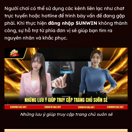
Người chơi có thể sử dụng các kênh liên lạc như chat
trực tuyến hoặc hotline để trình bày vấn đề đang gặp
phải. Khi thực hiện
đăng nhập SUNWIN
không thành
công, sự hỗ trợ từ phía đơn vị sẽ giúp bạn tìm ra
nguyên nhân và khắc phục.
Những lưu ý giúp truy cập trang chủ suôn sẻ